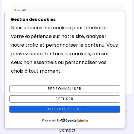
Email*
Gestion des cookies
Nous utilisons des cookies pour améliorer
Site
votre expérience sur notre site, analyser
Internet
notre trafic et personnaliser le contenu. Vous
pouvez accepter tous les cookies, refuser
Enregistrer mon nom, mon e-mail et mon site dans
le navigateur pour mon prochain commentaire.
ceux non essentiels ou personnaliser vos
choix à tout moment.
PERSONNALISER
REFUSER
ACCEPTER TOUT
Powered by
Contact