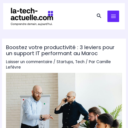
Aller
au
Rechercher
MAIN
contenu
MEN
Boostez votre productivité : 3 leviers pour
un support IT performant au Maroc
Laisser un commentaire
/
Startups
,
Tech
/ Par
Camille
Lefèvre